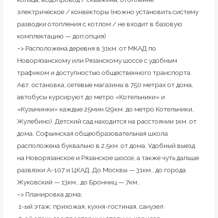
электрическое / конвекторы (можно установить систему
разводки отопления с котлом / не входит в базовую
комплектацию — доп.опция)
~> Расположена деревня в 31км. от МКАД по
Новорязанскому или Рязанскому шоссе с удобным
трафиком и доступностью общественного транспорта.
Авт. остановка, сетевые магазины в 750 метрах от дома,
автобусы курсируют до метро «Котельники» и
«Кузьминки» каждые 25мин.(29км. до метро Котельники,
Жулебино). Детский сад находится на расстоянии 1км. от
дома, Софьинская общеобразовательная школа
расположена буквально в 2,5км. от дома. Удобный выезд
на Новорязанское и Рязанское шоссе, а также чуть дальше
развязки А-107 и ЦКАД. До Москвы — 31км., до города
Жуковский — 13км., до Бронниц — 7км..
~> Планировка дома;
1-ый этаж: прихожая, кухня-гостиная, санузел