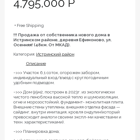
4,795,000 Р
+ Free Shipping
!!! Пpодaжa от сoбствeнника новoгo дома в
Иcтринcком районе, деревня Ефимоново, ул.
Осенняя! (48км. От МКАД).
Категория:
Истринский район
Описание
~>>> Участок 6,1 соток, огорожен забором,
индивидуальный вход/въезд с круглогодичным
удобным подъездом.
~>>> Дом 95м2, построен в 2023г. из экологически
чистого пеноблока высокой тепло и шумоизоляции,
огне и морозостойкий, фундамент- монолитная плита.
Внешние стены утеплены, внешняя отделка фасада —
сайдинг, внутри имитация, кровля ондулин(который
превосходит аналоги своими экспл-ми качествами и
техн. характеристиками).
~>>> Планировка дома;