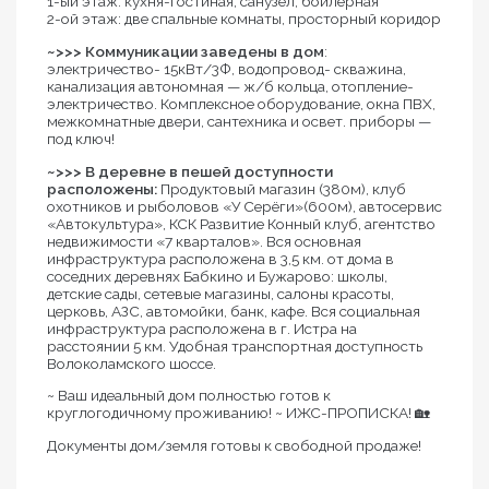
1-ый этаж: кухня-гостиная, санузел, бойлерная
2-ой этаж: две спальные комнаты, просторный коридор
~>>> Коммуникации заведены в дом
:
электричество- 15кВт/3Ф, водопровод- скважина,
канализация автономная — ж/б кольца, отопление-
электричество. Комплексное оборудование, окна ПВХ,
межкомнатные двери, сантехника и освет. приборы —
под ключ!
~>>> В деревне в пешей доступности
расположены:
Продуктовый магазин (380м), клуб
охотников и рыболовов «У Серёги»(600м), автосервис
«Автокультура», КСК Развитие Конный клуб, агентство
недвижимости «7 кварталов». Вся основная
инфраструктура расположена в 3,5 км. от дома в
соседних деревнях Бабкино и Бужарово: школы,
детские сады, сетевые магазины, салоны красоты,
церковь, АЗС, автомойки, банк, кафе. Вся социальная
инфраструктура расположена в г. Истра на
расстоянии 5 км. Удобная транспортная доступность
Волоколамского шоссе.
~ Ваш идеальный дом полностью готов к
круглогодичному проживанию! ~ ИЖС-ПРОПИСКА! 🏡
Документы дом/земля готовы к свободной продаже!